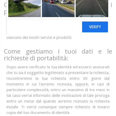
Come si esercita il diritto di
portabilità:
Compilando il form in fondo alla pagina e fornendoci i tuoi
dati anagrafici, eserciti il diritto alla portabilità. Tale diritto
vale anche per i dati generati automaticamente per
ciascuno dei nostri servizi e prodotti.
Come gestiamo i tuoi dati e le
richieste di portabilità:
Dopo avere verificato la tua identità ed esserci assicurati
che tu sia il soggetto legittimato a presentare la richiesta,
riscontreremo la tua richiesta entro 30 giorni dal
momento in cui l’avremo ricevuta, oppure, in casi di
particolare complessità, entro un massimo di tre mesi: in
tal caso verrai informato delle motivazioni di tale proroga
entro un mese dal quando avremo ricevuto la richiesta
iniziale. Ti verrà comunque sempre richiesto di inviarci
copia del tuo documento di identità.