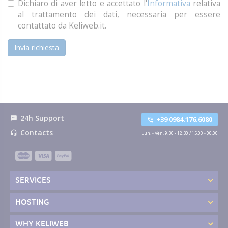
Dichiaro di aver letto e accettato l'
Informativa
relativa
al trattamento dei dati, necessaria per essere
contattato da Keliweb.it.
Invia richiesta
24h Support
textsms
+39 0984.176.6080
phone_in_talk
Contacts
headset_mic
Lun. - Ven. 9.30 - 12.30 / 15.00 - 00.00
SERVICES
HOSTING
WHY KELIWEB